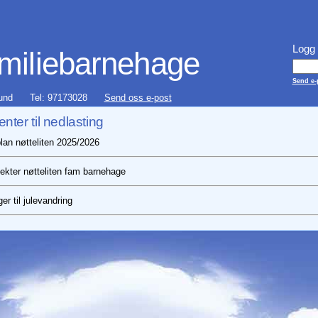
Logg 
amiliebarnehage
Send e-p
und
Tel: 97173028
Send oss e-post
ter til nedlasting
lan nøtteliten 2025/2026
ekter nøtteliten fam barnehage
er til julevandring