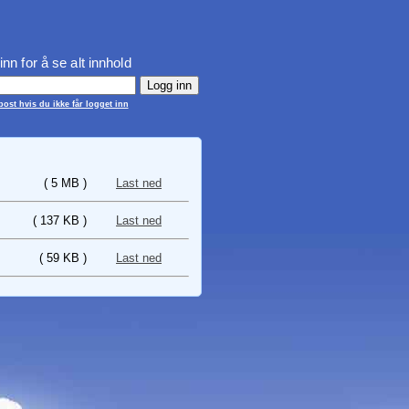
inn for å se alt innhold
ost hvis du ikke får logget inn
( 5 MB )
Last ned
( 137 KB )
Last ned
( 59 KB )
Last ned