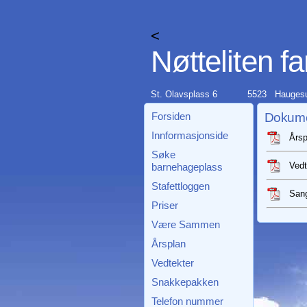
<
Nøtteliten f
St. Olavsplass 6
5523 Hauges
Forsiden
Dokumen
Innformasjonside
Årsp
Søke
Vedt
barnehageplass
Stafettloggen
Sang
Priser
Være Sammen
Årsplan
Vedtekter
Snakkepakken
Telefon nummer