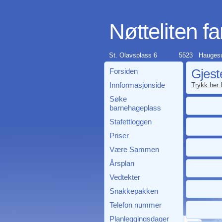
Nøtteliten f
St. Olavsplass 6
5523 Hauges
Forsiden
Gjest
Innformasjonside
Trykk her f
Søke
barnehageplass
Stafettloggen
Priser
Være Sammen
Årsplan
Vedtekter
Snakkepakken
Telefon nummer
Planleggingsdager