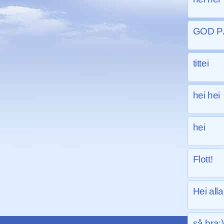
GOD PÅ
tittei
hei hei
hei
Flott!
Hei alla
så bra:)