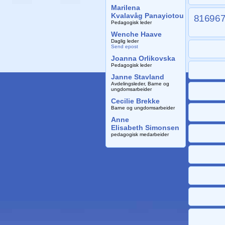
Marilena
Kvalavåg Panayiotou
81696
Pedagogisk leder
Wenche Haave
Daglig leder
Send epost
Joanna Orlikovska
Pedagogisk leder
Janne Stavland
Avdelingsleder, Barne og
ungdomsarbeider
Cecilie Brekke
Barne og ungdomsarbeider
Anne
Elisabeth Simonsen
pedagogisk medarbeider