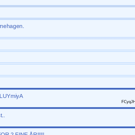
rnehagen.
RLUYmiyA
FCyqJHjR
t..
OR 2 FINE ÅR!!!!!