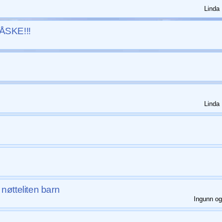
Linda 
SKE!!!
Linda 
 nøtteliten barn
Ingunn og 