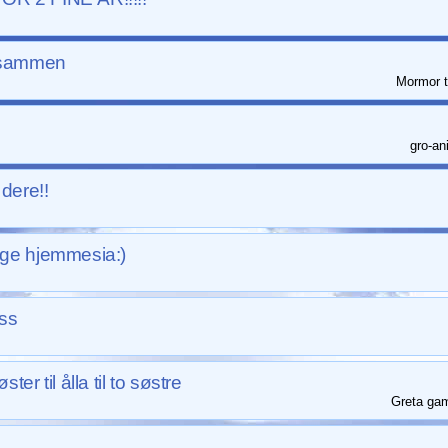
e sammen
Mormor ti
gro-an
dere!!
ige hjemmesia:)
ss
ster til ålla til to søstre
Greta gaml