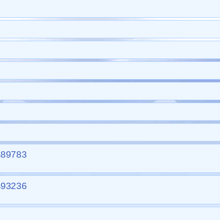
489783
493236