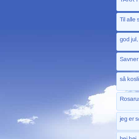
Til all
god jul,
Savner 
så kosl
Rosaru
jeg er sø
hei hei