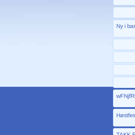
Ny i ba
wFNjf
Høstfes
TAKK F