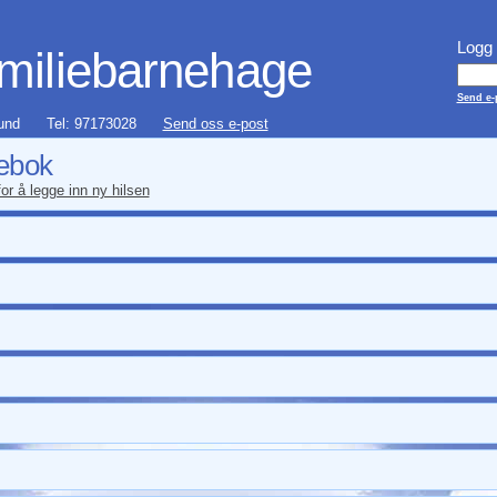
Logg 
amiliebarnehage
Send e-p
und
Tel: 97173028
Send oss e-post
ebok
or å legge inn ny hilsen