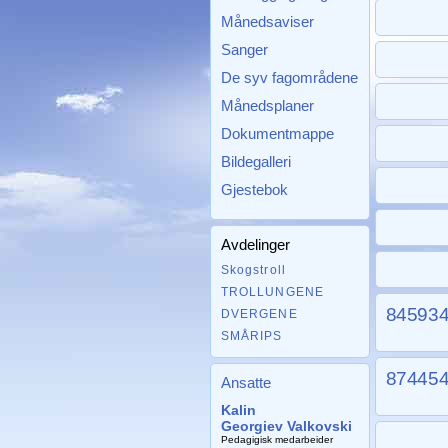
Månedsaviser
Sanger
De syv fagområdene
Månedsplaner
Dokumentmappe
Bildegalleri
Gjestebok
Avdelinger
Skogstroll
TROLLUNGENE
84593
DVERGENE
SMÅRIPS
87445
Ansatte
Kalin
Georgiev Valkovski
Pedagigisk medarbeider